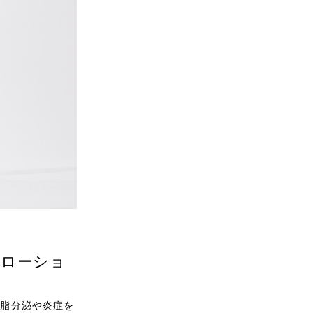
アローショ
皮脂分泌や炎症を