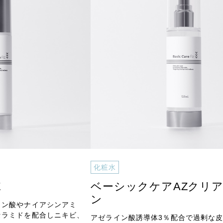
化粧水
Z
ベーシックケアAZクリ
ン
イン酸やナイアシンアミ
セラミドを配合しニキビ、
アゼライン酸誘導体3％配合で過剰な