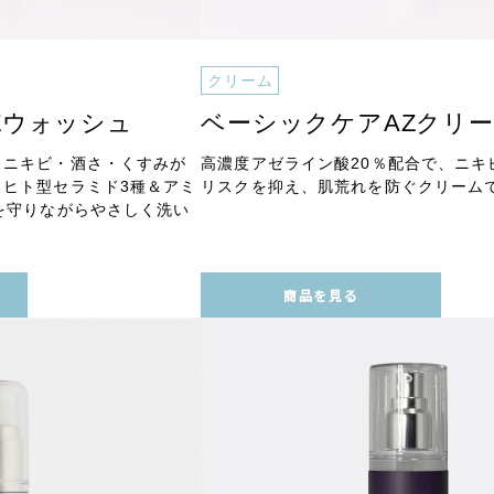
クリーム
Zウォッシュ
ベーシックケアAZクリ
、ニキビ・酒さ・くすみが
高濃度アゼライン酸20％配合で、ニキ
ヒト型セラミド3種＆アミ
リスクを抑え、肌荒れを防ぐクリーム
を守りながらやさしく洗い
。
商品を見る