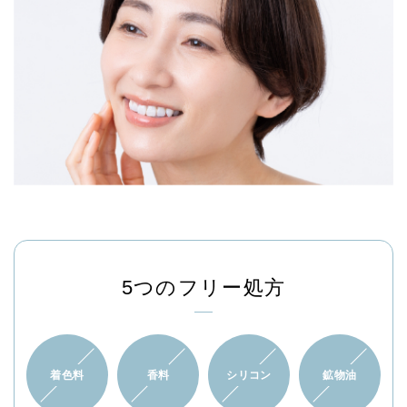
5つのフリー処方
着色料
香料
シリコン
鉱物油