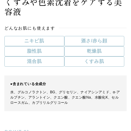
くすみや色素沈着をケアする
美
容液
どんなお肌にも使えます
ニキビ肌
酒さ/赤ら顔
脂性肌
乾燥肌
混合肌
くすみ肌
●含まれている全成分
水、グルコノラクトン、BG、グリセリン、ナイアシンアミド、α-ア
ルブチン、アラントイン、クエン酸、クエン酸Na、水酸化K、セル
ロースガム、カプリリルグリコール