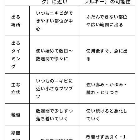
グ）に近い
レルギー）の可能性
いつもニキビがで
出る
ふだんできない部位
きやすい部位が中
場所
や広い範囲に出る
心
出る
タイ
使い始めて数日〜
使用後すぐ、急に出
ミン
数週間で徐々に
る
グ
いつものニキビに
主な
強い赤み・かゆみ・
近い小さなブツブ
症状
腫れ・ヒリつき
ツ
数週間で少しずつ
使い続けると悪化し
経過
落ち着いていく
ていく
期間
改善せず長引く・1