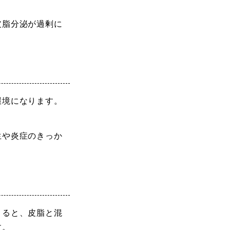
皮脂分泌が過剰に
環境になります。
生や炎症のきっか
まると、皮脂と混
す。