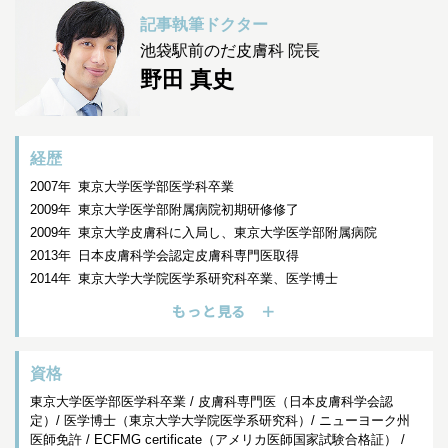
記事執筆ドクター
池袋駅前のだ皮膚科 院長
野田 真史
経歴
2007年
東京大学医学部医学科卒業
2009年
東京大学医学部附属病院初期研修修了
2009年
東京大学皮膚科に入局し、東京大学医学部附属病院
2013年
日本皮膚科学会認定皮膚科専門医取得
2014年
東京大学大学院医学系研究科卒業、医学博士
米国ロックフェラー大学 Instructor in Clinical
もっと見る ＋
Investigation
兼Associate Attending Physician
ニューヨーク州医師免許を取得
資格
Master in translational science（MSc）取得
2016年
東京大学医学部附属病院 皮膚科 助教
東京大学医学部医学科卒業 / 皮膚科専門医（日本皮膚科学会認
2018年
池袋駅前のだ皮膚科開院
定）/ 医学博士（東京大学大学院医学系研究科）/ ニューヨーク州
医師免許 / ECFMG certificate（アメリカ医師国家試験合格証） /