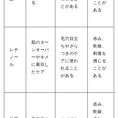
る
ことが
とがある
ある
毛穴目立
赤み、
肌のター
ちやざら
乾燥、
レチ
ンオーバ
つきのケ
刺激を
ノー
ーやキメ
アに使わ
感じる
ル
に着目し
れること
ことが
たケア
がある
ある
赤み、
乾燥、