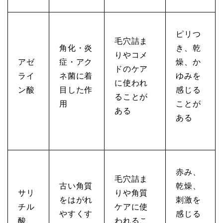
ピリつ
毛穴詰ま
角化・炎
き、乾
りやコメ
アゼ
症・アク
燥、か
ドのケア
ライ
ネ菌に着
ゆみを
に使われ
ン酸
目した作
感じる
ることが
用
ことが
ある
ある
赤み、
毛穴詰ま
古い角質
乾燥、
サリ
りや角質
をはがれ
刺激を
チル
ケアに使
やすくす
感じる
酸
われるこ