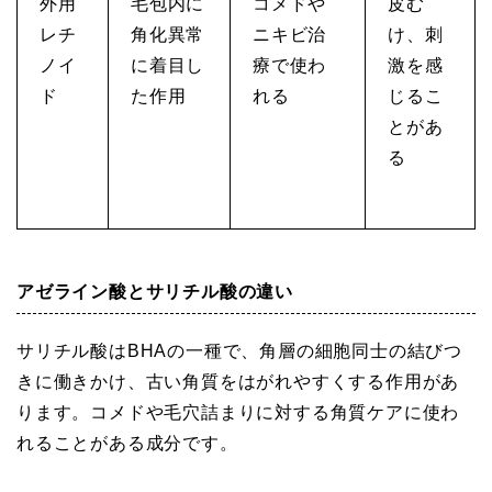
外用
毛包内に
コメドや
皮む
レチ
角化異常
ニキビ治
け、刺
ノイ
に着目し
療で使わ
激を感
ド
た作用
れる
じるこ
とがあ
る
アゼライン酸とサリチル酸の違い
サリチル酸はBHAの一種で、角層の細胞同士の結びつ
きに働きかけ、古い角質をはがれやすくする作用があ
ります。コメドや毛穴詰まりに対する角質ケアに使わ
れることがある成分です。